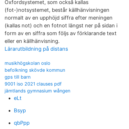
Oxfordsystemet, som också kallas
(fot-)notsystemet, består källhänvisningen
normalt av en upphöjd siffra efter meningen
(kallas not) och en fotnot längst ner på sidan i
form av en siffra som följs av förklarande text
eller en källhänvisning.
Lärarutbildning på distans
musikhögskolan oslo
befolkning skövde kommun
gps till barn
9001 iso 2021 clauses pdf
jämtlands gymnasium wången
eLt
Bsyp
qbPpp